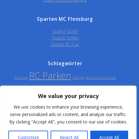
Sparten MC Flensburg
Sparte Schiff
Sparte Segler
Sparte RC-Car
Schlagwörter
RC Parken
Euro-Cup
Tamiya
Vereinsmeisterschaft
We value your privacy
Modellclub Flensburg
We use cookies to enhance your browsing experience,
serve personalized ads or content, and analyze our traffic.
e.V.
By clicking "Accept All", you consent to our use of cookies.
© 2026 Modellclub Flensburg e.V.. Erstellt mit WordPress und
Customize
Reject All
Accept All