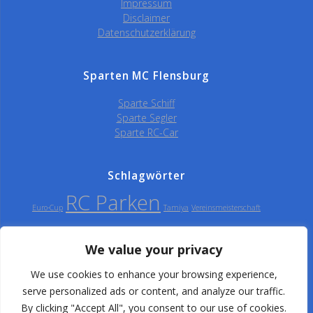
Impressum
Disclaimer
Datenschutzerklärung
Sparten MC Flensburg
Sparte Schiff
Sparte Segler
Sparte RC-Car
Schlagwörter
RC Parken
Euro-Cup
Tamiya
Vereinsmeisterschaft
We value your privacy
Modellclub Flensburg
We use cookies to enhance your browsing experience,
serve personalized ads or content, and analyze our traffic.
e.V.
By clicking "Accept All", you consent to our use of cookies.