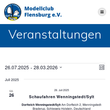
Zum
Inhalt
springen
Veranstaltungen
Veranstaltungen
A
 - 
26.07.2025
28.03.2026
V
Liste
Datum
e
n
wählen.
Juli 2025
r
s
a
26. Juli 2025
SA.
26
Schaufahren Wenningstedt/Sylt
i
n
s
Dorfteich Wenningstedt/Sylt
Am Dorfteich 2, Wenningstedt-
c
Braderup, Schleswig Holstein, Deutschland