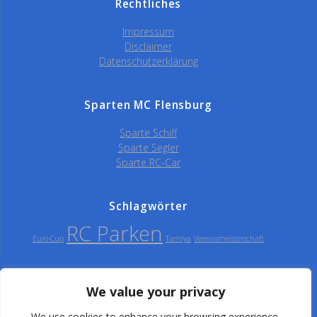
Rechtliches
Impressum
Disclaimer
Datenschutzerklärung
Sparten MC Flensburg
Sparte Schiff
Sparte Segler
Sparte RC-Car
Schlagwörter
RC Parken
Euro-Cup
Tamiya
Vereinsmeisterschaft
We value your privacy
Modellclub Flensburg
We use cookies to enhance your browsing experience,