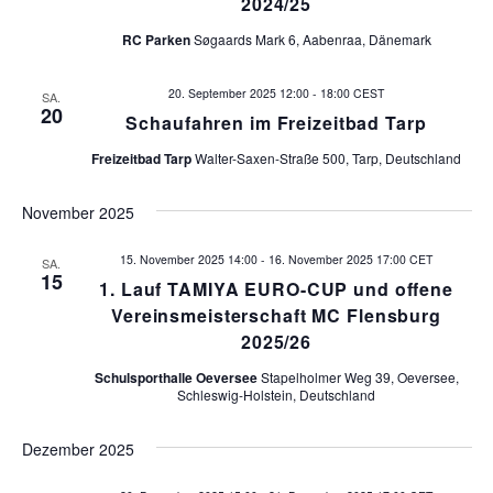
2024/25
a
n
RC Parken
Søgaards Mark 6, Aabenraa, Dänemark
t
-
i
20. September 2025 12:00
-
18:00
CEST
N
SA.
20
Schaufahren im Freizeitbad Tarp
a
o
Freizeitbad Tarp
Walter-Saxen-Straße 500, Tarp, Deutschland
v
n
i
November 2025
g
15. November 2025 14:00
-
16. November 2025 17:00
CET
SA.
a
15
1. Lauf TAMIYA EURO-CUP und offene
t
Vereinsmeisterschaft MC Flensburg
i
2025/26
o
Schulsporthalle Oeversee
Stapelholmer Weg 39, Oeversee,
Schleswig-Holstein, Deutschland
n
Dezember 2025