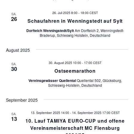
t
h
a
26. Juli 2025 8:00
-
18:00
CEST
SA.
26
Schaufahren in Wenningstedt auf Sylt
l
t
t
Dorfteich Wenningstedt/Sylt
Am Dorfteich 2, Wenningstedt-
e
Braderup, Schleswig Holstein, Deutschland
u
n
n
August 2025
g
-
30. August 2025 10:00
-
17:00
CEST
SA.
A
30
Ostseemarathon
N
n
Vereinsgewässer Quellental
Quellental 502, Glücksburg,
a
Schleswig-Holstein, Deutschland
s
i
v
September 2025
c
i
13. September 2025 14:00
-
14. September 2025 17:00
CEST
h
SA.
13
10. Lauf TAMIYA EURO-CUP und offene
g
t
Vereinsmeisterschaft MC Flensburg
e