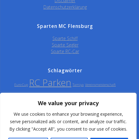
Disclaimer
Datenschutzerklärung
Sparten MC Flensburg
Sparte Schiff
Sparte Segler
Sparte RC-Car
Schlagwörter
RC Parken
Euro-Cup
Tamiya
Vereinsmeisterschaft
We value your privacy
Modellclub Flensburg
We use cookies to enhance your browsing experience,
serve personalized ads or content, and analyze our traffic.
e.V.
By clicking "Accept All", you consent to our use of cookies.